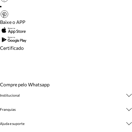
Baixe o APP
Certificado
Compre pelo Whatsapp
Institucional
Sobre A Marca
Franquias
Cashback
Trabalhe Conosco
Multimarcas
Ajuda e suporte
Venda Corporativa
Plano de Negócio