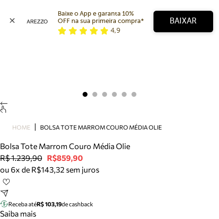
Baixe o App e garanta 10% 
BAIXAR
OFF na sua primeira compra* 
4,9
Arezzo
Favoritos
categorias sugeridas
Buscar produtos
Bota
Papete
Scarpin
Mocassim
Bolsa
HOME
BOLSA TOTE MARROM COURO MÉDIA OLIE
Sapatilha
Bolsa Tote Marrom Couro Média Olie
Tamanco
R$ 1.239,90
R$859,90
Tênis
ou 6x de R$143,32 sem juros
Mule
Rasteira
Precisa de ajuda?
Tire dúvidas sobre pedidos, devoluções e mais.
Receba até
R$ 103,19
de cashback
Saiba mais