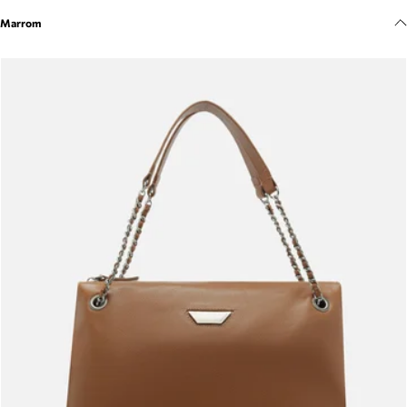
Meus pedidos
Marrom
Acompanhe seus pedidos e solicite devoluções.