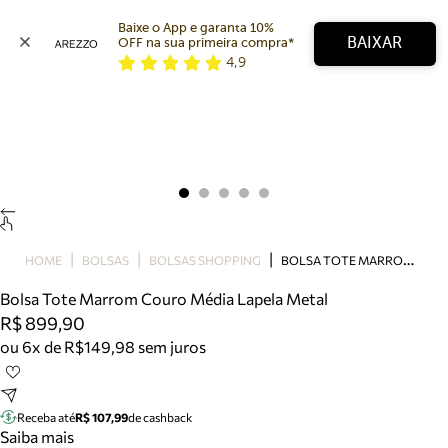
Baixe o App e garanta 10% 
BAIXAR
OFF na sua primeira compra* 
4,9
Arezzo
Favoritos
categorias sugeridas
Buscar produtos
Bota
Papete
Scarpin
Mocassim
Bolsa
B
OLSA TOTE MARROM COURO MÉDIA LAPELA METAL
HOME
BOLSAS
BOLSAS SHOPPING
Sapatilha
Bolsa Tote Marrom Couro Média Lapela Metal
Tamanco
R$ 899,90
Tênis
ou 6x de R$149,98 sem juros
Mule
Rasteira
Precisa de ajuda?
Tire dúvidas sobre pedidos, devoluções e mais.
Receba até
R$ 107,99
de cashback
Saiba mais