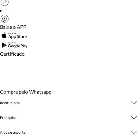
Baixe o APP
Certificado
Compre pelo Whatsapp
Institucional
Sobre A Marca
Franquias
Cashback
Trabalhe Conosco
Multimarcas
Ajuda e suporte
Venda Corporativa
Plano de Negócio