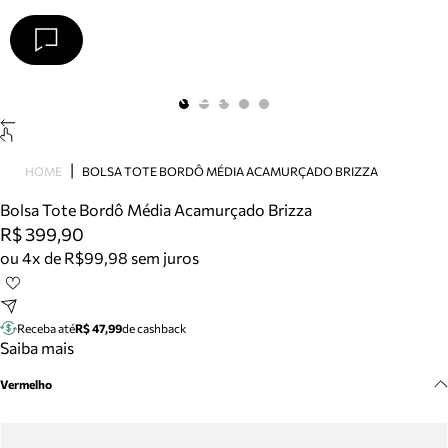
Arezzo
Favoritos
categorias sugeridas
Buscar produtos
Bota
HOME
BOLSA TOTE BORDÔ MÉDIA ACAMURÇADO BRIZZA
Papete
Scarpin
Bolsa Tote Bordô Média Acamurçado Brizza
Mocassim
R$ 399,90
Bolsa
ou 4x de R$99,98 sem juros
Sapatilha
Tamanco
Tênis
Receba até
R$ 47,99
de cashback
Mule
Saiba mais
Rasteira
Vermelho
Precisa de ajuda?
Tire dúvidas sobre pedidos, devoluções e mais.