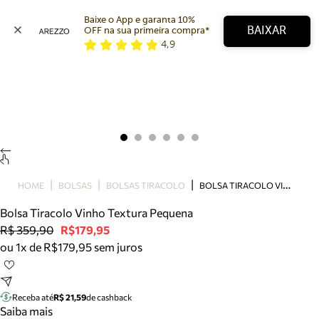
Baixe o App e garanta 10% 
BAIXAR
OFF na sua primeira compra* 
4,9
Arezzo
Favoritos
categorias sugeridas
Buscar produtos
Bota
Papete
Scarpin
Mocassim
Bolsa
B
OLSA TIRACOLO VINHO TEXTURA PEQUENA
HOME
BOLSAS
BOLSAS TIRACOLO
Sapatilha
Bolsa Tiracolo Vinho Textura Pequena
Tamanco
R$ 359,90
R$179,95
Tênis
ou 1x de R$179,95 sem juros
Mule
Rasteira
Precisa de ajuda?
Tire dúvidas sobre pedidos, devoluções e mais.
Receba até
R$ 21,59
de cashback
Saiba mais