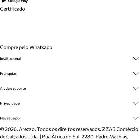
Certificado
Compre pelo Whatsapp
Institucional
Sobre A Marca
Franquias
Cashback
Trabalhe Conosco
Multimarcas
Ajuda e suporte
Venda Corporativa
Plano de Negócio
Sustentabilidade
Seja Franqueado
Central de Atendimento
Privacidade
Mapa do Site
Cadastro
Benefícios
Entrega
Termos de Uso
Navegue por
Inverno
Meus Pedidos
Politica e Privacidade
Mundo Arezzo
Trocas e Devoluções
Sapatos
©
2026
, Arezzo. Todos os direitos reservados.
ZZAB Comércio
Cartão Presente
Bolsas
de Calçados Ltda. | Rua África do Sul, 2280. Padre Mathias,