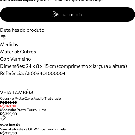
Buscar em lojas
Detalhes do produto
Medidas
Material
:
Outros
Cor
:
Vermelho
Dimensões:
24 x 8 x 15 cm (comprimento x largura x altura)
Referência:
A5003401000004
VEJA TAMBÉM
Coturno Preto Cano Medio Tratorado
R$ 299,90
R$ 149,90
Mocassim Preto Couro Luma
R$ 299,90
experimente
Sandalia Rasteira Off-White Couro Fivela
R$ 359,90