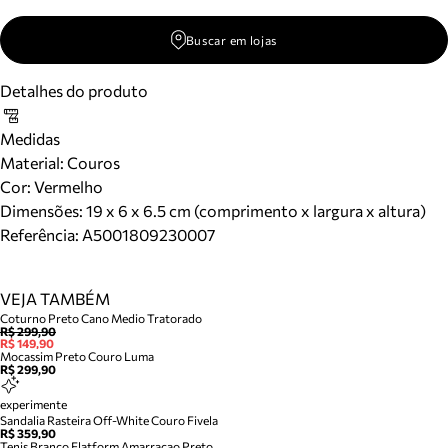
Buscar em lojas
Detalhes do produto
Medidas
Material
:
Couros
Cor
:
Vermelho
Dimensões:
19 x 6 x 6.5 cm (comprimento x largura x altura)
Referência:
A5001809230007
VEJA TAMBÉM
Coturno Preto Cano Medio Tratorado
R$ 299,90
R$ 149,90
Mocassim Preto Couro Luma
R$ 299,90
experimente
Sandalia Rasteira Off-White Couro Fivela
R$ 359,90
Tenis Branco Flatform Amarracao Preto