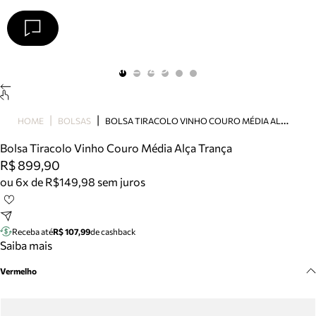
Arezzo
Favoritos
categorias sugeridas
Buscar produtos
Bota
B
OLSA TIRACOLO VINHO COURO MÉDIA ALÇA TRANÇA
HOME
BOLSAS
Papete
Scarpin
Bolsa Tiracolo Vinho Couro Média Alça Trança
Mocassim
R$ 899,90
Bolsa
ou 6x de R$149,98 sem juros
Sapatilha
Tamanco
Tênis
Receba até
R$ 107,99
de cashback
Mule
Saiba mais
Rasteira
Vermelho
Precisa de ajuda?
Tire dúvidas sobre pedidos, devoluções e mais.