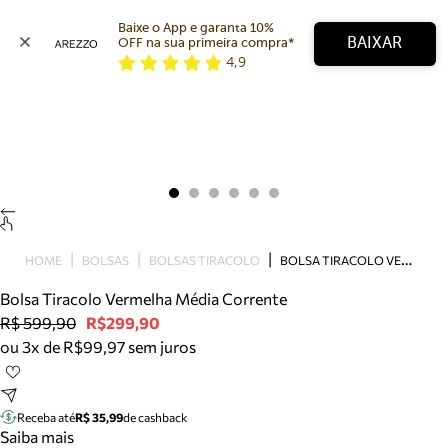
Baixe o App e garanta 10% 
BAIXAR
OFF na sua primeira compra* 
4,9
Arezzo
Favoritos
categorias sugeridas
Buscar produtos
Bota
Papete
Scarpin
Mocassim
Bolsa
B
OLSA TIRACOLO VERMELHA MÉDIA CORRENTE
HOME
BOLSAS
BOLSAS TIRACOLO
Sapatilha
Bolsa Tiracolo Vermelha Média Corrente
Tamanco
R$ 599,90
R$299,90
Tênis
ou 3x de R$99,97 sem juros
Mule
Rasteira
Precisa de ajuda?
Tire dúvidas sobre pedidos, devoluções e mais.
Receba até
R$ 35,99
de cashback
Saiba mais