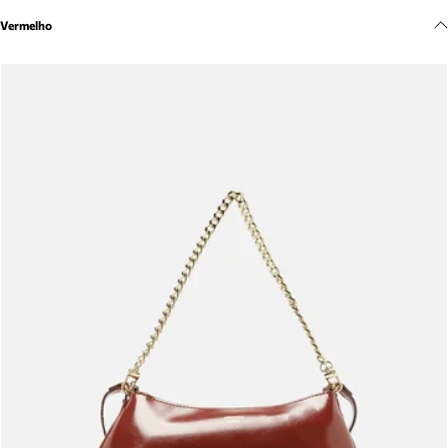
Meus pedidos
Vermelho
Acompanhe seus pedidos e solicite devoluções.