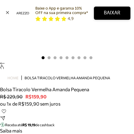
Baixe o App e garanta 10% 
BAIXAR
OFF na sua primeira compra* 
4,9
Arezzo
Favoritos
categorias sugeridas
Buscar produtos
Bota
Papete
Scarpin
Mocassim
Bolsa
HOME
BOLSA TIRACOLO VERMELHA AMANDA PEQUENA
Sapatilha
Bolsa Tiracolo Vermelha Amanda Pequena
Tamanco
R$ 229,90
R$159,90
Tênis
ou 1x de R$159,90 sem juros
Mule
Rasteira
Precisa de ajuda?
Tire dúvidas sobre pedidos, devoluções e mais.
Receba até
R$ 19,19
de cashback
Saiba mais