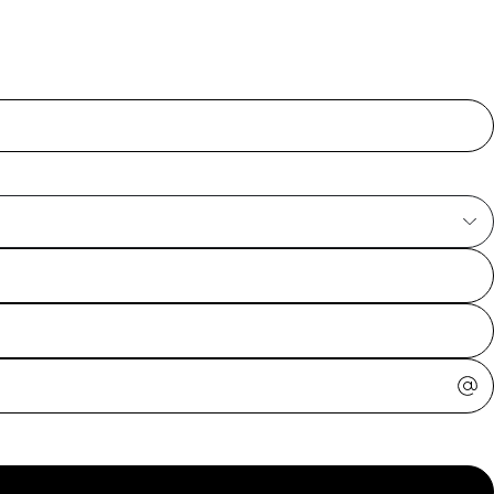
ajuda?
Tire dúvidas
sobre
pedidos,
devoluções e
mais.
Meus pedidos
Acompanhe
seus pedidos e
solicite
devoluções.