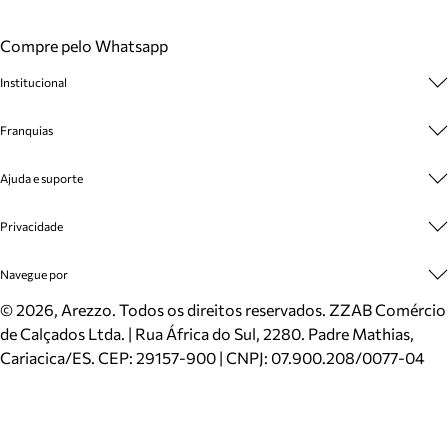
Compre pelo Whatsapp
Institucional
Sobre A Marca
Franquias
Cashback
Trabalhe Conosco
Multimarcas
Ajuda e suporte
Venda Corporativa
Plano de Negócio
Sustentabilidade
Seja Franqueado
Central de Atendimento
Privacidade
Mapa do Site
Cadastro
Benefícios
Entrega
Termos de Uso
Navegue por
Inverno
Meus Pedidos
Politica e Privacidade
Mundo Arezzo
Trocas e Devoluções
Sapatos
©
2026
, Arezzo. Todos os direitos reservados.
ZZAB Comércio
Cartão Presente
Bolsas
de Calçados Ltda. | Rua África do Sul, 2280. Padre Mathias,
Localizador de lojas
Scarpins
Cariacica/ES. CEP: 29157-900 | CNPJ: 07.900.208/0077-04
Sapatilhas
Mocassins
Tênis