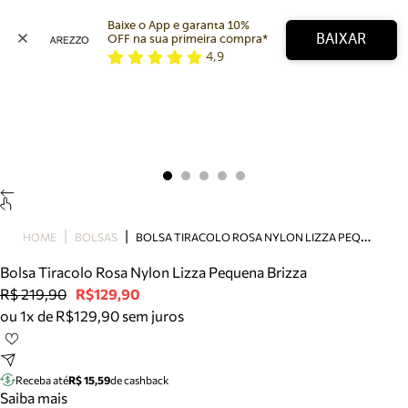
Baixe o App e garanta 10% 
BAIXAR
OFF na sua primeira compra* 
4,9
Arezzo
Favoritos
categorias sugeridas
Buscar produtos
Bota
Papete
Scarpin
Mocassim
Bolsa
B
OLSA TIRACOLO ROSA NYLON LIZZA PEQUENA BRIZZA
HOME
BOLSAS
Sapatilha
Bolsa Tiracolo Rosa Nylon Lizza Pequena Brizza
Tamanco
R$ 219,90
R$129,90
Tênis
ou 1x de R$129,90 sem juros
Mule
Rasteira
Precisa de ajuda?
Tire dúvidas sobre pedidos, devoluções e mais.
Receba até
R$ 15,59
de cashback
Saiba mais