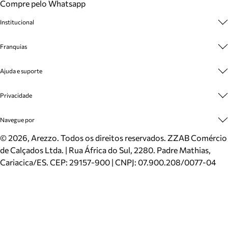
Compre pelo Whatsapp
Institucional
Sobre A Marca
Franquias
Cashback
Trabalhe Conosco
Multimarcas
Ajuda e suporte
Venda Corporativa
Plano de Negócio
Sustentabilidade
Seja Franqueado
Central de Atendimento
Privacidade
Mapa do Site
Cadastro
Benefícios
Entrega
Termos de Uso
Navegue por
Inverno
Meus Pedidos
Politica e Privacidade
Mundo Arezzo
Trocas e Devoluções
Sapatos
©
2026
, Arezzo. Todos os direitos reservados.
ZZAB Comércio
Cartão Presente
Bolsas
de Calçados Ltda. | Rua África do Sul, 2280. Padre Mathias,
Localizador de lojas
Scarpins
Cariacica/ES. CEP: 29157-900 | CNPJ: 07.900.208/0077-04
Sapatilhas
Mocassins
Tênis
Sandálias
Mules