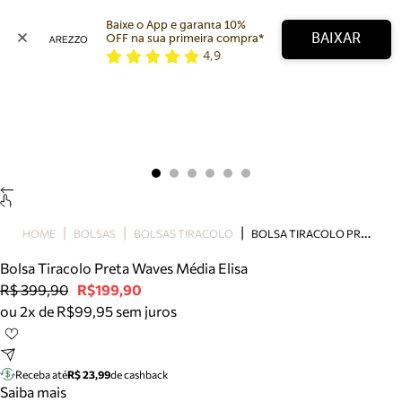
Baixe o App e garanta 10% 
BAIXAR
OFF na sua primeira compra* 
4,9
Arezzo
Favoritos
categorias sugeridas
Buscar produtos
Bota
Papete
Scarpin
Mocassim
Bolsa
B
OLSA TIRACOLO PRETA WAVES MÉDIA ELISA
HOME
BOLSAS
BOLSAS TIRACOLO
Sapatilha
Bolsa Tiracolo Preta Waves Média Elisa
Tamanco
R$ 399,90
R$199,90
Tênis
ou 2x de R$99,95 sem juros
Mule
Rasteira
Precisa de ajuda?
Tire dúvidas sobre pedidos, devoluções e mais.
Receba até
R$ 23,99
de cashback
Saiba mais