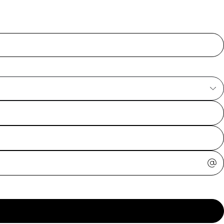
ajuda?
Tire dúvidas
sobre
pedidos,
devoluções e
mais.
Meus pedidos
Acompanhe
seus pedidos e
solicite
devoluções.