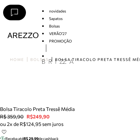
novidades
Sapatos
Bolsas
VERÃO'27
PROMOÇÃO
Arezzo
HOME
BOLSAS
BOLSA TIRACOLO PRETA TRESSÊ MÉ
Bolsa Tiracolo Preta Tressê Média
R$ 359,90
R$249,90
ou 2x de R$124,95 sem juros
Receba até
R$ 29,99
de cashback