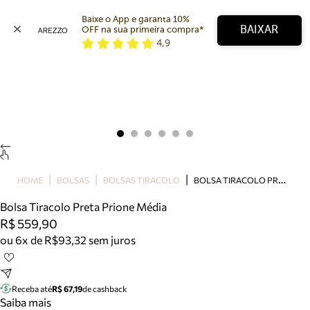
Baixe o App e garanta 10% 
BAIXAR
OFF na sua primeira compra* 
4,9
Arezzo
Favoritos
categorias sugeridas
Buscar produtos
Bota
Papete
Scarpin
Mocassim
Bolsa
B
OLSA TIRACOLO PRETA PRIONE MÉDIA
HOME
BOLSAS
BOLSAS TIRACOLO
Sapatilha
Bolsa Tiracolo Preta Prione Média
Tamanco
R$ 559,90
Tênis
ou 6x de R$93,32 sem juros
Mule
Rasteira
Precisa de ajuda?
Tire dúvidas sobre pedidos, devoluções e mais.
Receba até
R$ 67,19
de cashback
Saiba mais