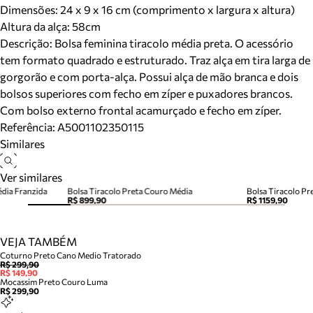
Dimensões:
24 x 9 x 16 cm (comprimento x largura x altura)
Altura da alça:
58
cm
Descrição:
Bolsa feminina tiracolo média preta. O acessório
tem formato quadrado e estruturado. Traz alça em tira larga de
gorgorão e com porta-alça. Possui alça de mão branca e dois
bolsos superiores com fecho em zíper e puxadores brancos.
Com bolso externo frontal acamurçado e fecho em zíper.
Referência:
A5001102350115
Similares
Ver similares
édia Franzida
Bolsa Tiracolo Preta Couro Média
Bolsa Tiracolo P
R$ 899,90
R$ 1159,90
VEJA TAMBÉM
Coturno Preto Cano Medio Tratorado
R$ 299,90
R$ 149,90
Mocassim Preto Couro Luma
R$ 299,90