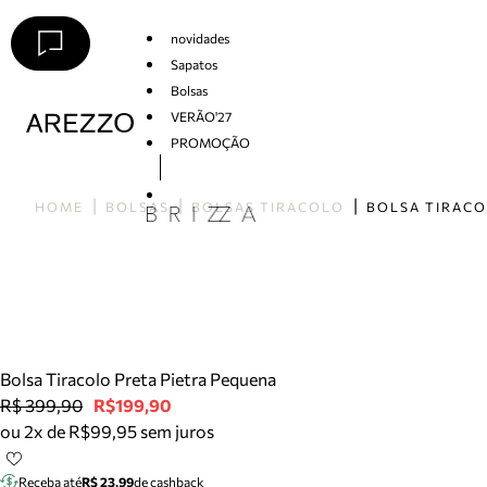
novidades
Sapatos
Bolsas
VERÃO'27
PROMOÇÃO
Arezzo
HOME
BOLSAS
BOLSAS TIRACOLO
Bolsa Tiracolo Preta Pietra Pequena
R$ 399,90
R$199,90
ou 2x de R$99,95 sem juros
Receba até
R$ 23,99
de cashback