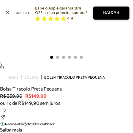
Baixe o App e garanta 10% 
BAIXAR
OFF na sua primeira compra* 
4,9
Arezzo
Favoritos
categorias sugeridas
Buscar produtos
Bota
Papete
Scarpin
Mocassim
Bolsa
HOME
BOLSAS
BOLSA TIRACOLO PRETA PEQUENA
Sapatilha
Bolsa Tiracolo Preta Pequena
Tamanco
R$ 359,90
R$149,90
Tênis
ou 1x de R$149,90 sem juros
Mule
Rasteira
Precisa de ajuda?
Tire dúvidas sobre pedidos, devoluções e mais.
Receba até
R$ 17,99
de cashback
Saiba mais