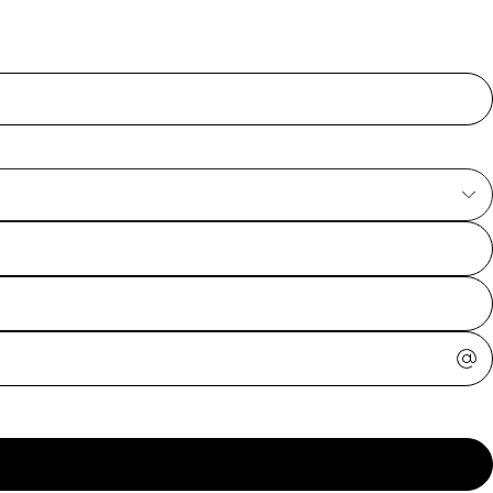
ajuda?
Tire dúvidas
sobre
pedidos,
devoluções e
mais.
Meus pedidos
Acompanhe
seus pedidos e
solicite
devoluções.