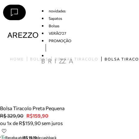
novidades
Sapatos
Bolsas
VERÃO'27
PROMOÇÃO
Arezzo
HOME
BOLSAS
BOLSAS TIRACOLO
Bolsa Tiracolo Preta Pequena
R$ 329,90
R$159,90
ou 1x de R$159,90 sem juros
Receba até
R$ 19,19
de cashback