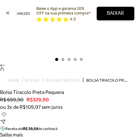
Baixe o App e garanta 10% 
BAIXAR
OFF na sua primeira compra* 
4,9
Arezzo
Favoritos
categorias sugeridas
Buscar produtos
Bota
Papete
Scarpin
Mocassim
Bolsa
B
OLSA TIRACOLO PRETA PEQUENA
HOME
BOLSAS
BOLSAS TIRACOLO
Sapatilha
Bolsa Tiracolo Preta Pequena
Tamanco
R$ 659,90
R$329,90
Tênis
ou 3x de R$109,97 sem juros
Mule
Rasteira
Precisa de ajuda?
Tire dúvidas sobre pedidos, devoluções e mais.
Receba até
R$ 39,59
de cashback
Saiba mais