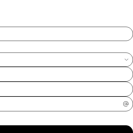
ajuda?
Tire dúvidas
sobre
pedidos,
devoluções e
mais.
Meus pedidos
Acompanhe
seus pedidos e
solicite
devoluções.