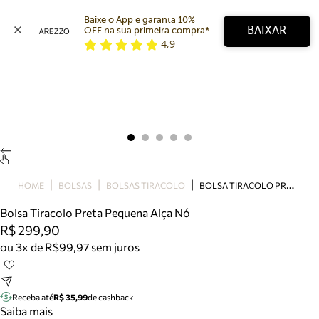
Baixe o App e garanta 10% 
BAIXAR
OFF na sua primeira compra* 
4,9
Arezzo
Favoritos
categorias sugeridas
Buscar produtos
Bota
Papete
Scarpin
Mocassim
Bolsa
B
OLSA TIRACOLO PRETA PEQUENA ALÇA NÓ
HOME
BOLSAS
BOLSAS TIRACOLO
Sapatilha
Bolsa Tiracolo Preta Pequena Alça Nó
Tamanco
R$ 299,90
Tênis
ou 3x de R$99,97 sem juros
Mule
Rasteira
Precisa de ajuda?
Tire dúvidas sobre pedidos, devoluções e mais.
Receba até
R$ 35,99
de cashback
Saiba mais