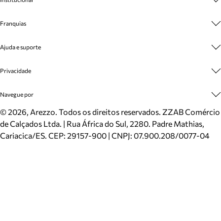
Sobre A Marca
Franquias
Cashback
Trabalhe Conosco
Multimarcas
Ajuda e suporte
Venda Corporativa
Plano de Negócio
Sustentabilidade
Seja Franqueado
Central de Atendimento
Privacidade
Mapa do Site
Cadastro
Benefícios
Entrega
Termos de Uso
Navegue por
Inverno
Meus Pedidos
Politica e Privacidade
Mundo Arezzo
Trocas e Devoluções
Sapatos
©
2026
, Arezzo. Todos os direitos reservados.
ZZAB Comércio
Cartão Presente
Bolsas
de Calçados Ltda. | Rua África do Sul, 2280. Padre Mathias,
Localizador de lojas
Scarpins
Cariacica/ES. CEP: 29157-900 | CNPJ: 07.900.208/0077-04
Sapatilhas
Mocassins
Tênis
Sandálias
Mules
Rasteiras