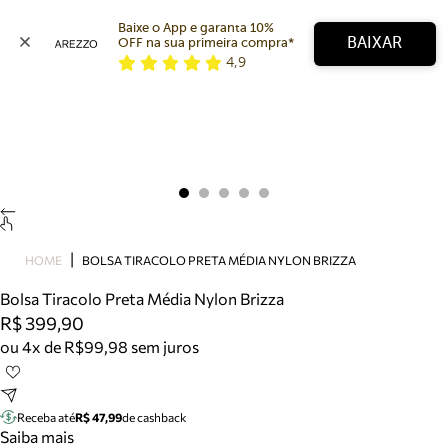
Baixe o App e garanta 10% 
BAIXAR
OFF na sua primeira compra* 
4,9
Arezzo
Favoritos
categorias sugeridas
Buscar produtos
Bota
Papete
Scarpin
Mocassim
Bolsa
HOME
BOLSA TIRACOLO PRETA MÉDIA NYLON BRIZZA
Sapatilha
Bolsa Tiracolo Preta Média Nylon Brizza
Tamanco
R$ 399,90
Tênis
ou 4x de R$99,98 sem juros
Mule
Rasteira
Precisa de ajuda?
Tire dúvidas sobre pedidos, devoluções e mais.
Receba até
R$ 47,99
de cashback
Saiba mais