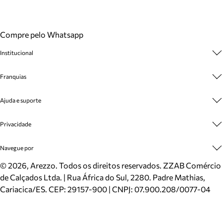
Compre pelo Whatsapp
Institucional
Sobre A Marca
Franquias
Cashback
Trabalhe Conosco
Multimarcas
Ajuda e suporte
Venda Corporativa
Plano de Negócio
Sustentabilidade
Seja Franqueado
Central de Atendimento
Privacidade
Mapa do Site
Cadastro
Benefícios
Entrega
Termos de Uso
Navegue por
Inverno
Meus Pedidos
Politica e Privacidade
Mundo Arezzo
Trocas e Devoluções
Sapatos
©
2026
, Arezzo. Todos os direitos reservados.
ZZAB Comércio
Cartão Presente
Bolsas
de Calçados Ltda. | Rua África do Sul, 2280. Padre Mathias,
Localizador de lojas
Scarpins
Cariacica/ES. CEP: 29157-900 | CNPJ: 07.900.208/0077-04
Sapatilhas
Mocassins