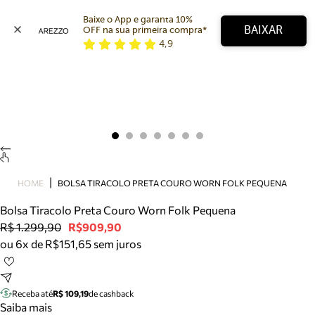
Baixe o App e garanta 10% 
BAIXAR
OFF na sua primeira compra* 
4,9
Arezzo
Favoritos
categorias sugeridas
Buscar produtos
Bota
Papete
Scarpin
Mocassim
Bolsa
HOME
BOLSA TIRACOLO PRETA COURO WORN FOLK PEQUENA
Sapatilha
Bolsa Tiracolo Preta Couro Worn Folk Pequena
Tamanco
R$ 1.299,90
R$909,90
Tênis
ou 6x de R$151,65 sem juros
Mule
Rasteira
Precisa de ajuda?
Tire dúvidas sobre pedidos, devoluções e mais.
Receba até
R$ 109,19
de cashback
Saiba mais