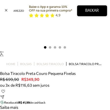
Baixe o App e garanta 10% 
BAIXAR
OFF na sua primeira compra* 
4,9
Arezzo
Favoritos
categorias sugeridas
Buscar produtos
Bota
Papete
Scarpin
Mocassim
Bolsa
B
OLSA TIRACOLO PRETA COURO PEQUENA FIVELAS
HOME
BOLSAS
BOLSAS TIRACOLO
Sapatilha
Bolsa Tiracolo Preta Couro Pequena Fivelas
Tamanco
R$ 699,90
R$349,90
Tênis
ou 3x de R$116,63 sem juros
Mule
Rasteira
Precisa de ajuda?
Tire dúvidas sobre pedidos, devoluções e mais.
Receba até
R$ 41,99
de cashback
Saiba mais