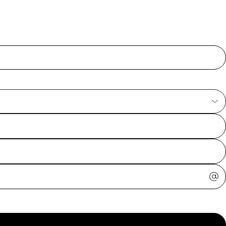
ajuda?
Tire dúvidas
sobre
pedidos,
devoluções e
mais.
Meus pedidos
Acompanhe
seus pedidos e
solicite
devoluções.