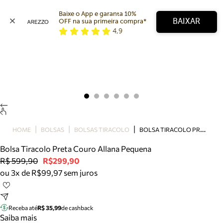
Baixe o App e garanta 10% 
BAIXAR
OFF na sua primeira compra* 
4,9
Arezzo
Favoritos
categorias sugeridas
Buscar produtos
Bota
Papete
Scarpin
Mocassim
Bolsa
B
OLSA TIRACOLO PRETA COURO ALLANA PEQUENA
HOME
BOLSAS
BOLSAS TIRACOLO
Sapatilha
Bolsa Tiracolo Preta Couro Allana Pequena
Tamanco
R$ 599,90
R$299,90
Tênis
ou 3x de R$99,97 sem juros
Mule
Rasteira
Precisa de ajuda?
Tire dúvidas sobre pedidos, devoluções e mais.
Receba até
R$ 35,99
de cashback
Saiba mais