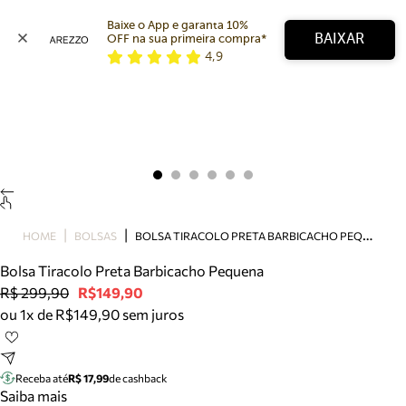
Baixe o App e garanta 10% 
BAIXAR
OFF na sua primeira compra* 
4,9
Arezzo
Favoritos
categorias sugeridas
Buscar produtos
Bota
Papete
Scarpin
Mocassim
Bolsa
B
OLSA TIRACOLO PRETA BARBICACHO PEQUENA
HOME
BOLSAS
Sapatilha
Bolsa Tiracolo Preta Barbicacho Pequena
Tamanco
R$ 299,90
R$149,90
Tênis
ou 1x de R$149,90 sem juros
Mule
Rasteira
Precisa de ajuda?
Tire dúvidas sobre pedidos, devoluções e mais.
Receba até
R$ 17,99
de cashback
Saiba mais