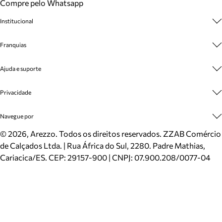
Compre pelo Whatsapp
Institucional
Sobre A Marca
Franquias
Cashback
Trabalhe Conosco
Multimarcas
Ajuda e suporte
Venda Corporativa
Plano de Negócio
Sustentabilidade
Seja Franqueado
Central de Atendimento
Privacidade
Mapa do Site
Cadastro
Benefícios
Entrega
Termos de Uso
Navegue por
Inverno
Meus Pedidos
Politica e Privacidade
Mundo Arezzo
Trocas e Devoluções
Sapatos
©
2026
, Arezzo. Todos os direitos reservados.
ZZAB Comércio
Cartão Presente
Bolsas
de Calçados Ltda. | Rua África do Sul, 2280. Padre Mathias,
Localizador de lojas
Scarpins
Cariacica/ES. CEP: 29157-900 | CNPJ: 07.900.208/0077-04
Sapatilhas
Mocassins
Tênis
Sandálias
Mules