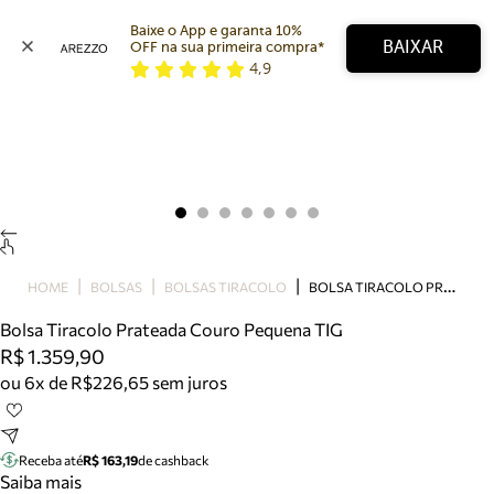
Baixe o App e garanta 10% 
BAIXAR
OFF na sua primeira compra* 
4,9
Arezzo
Favoritos
categorias sugeridas
Buscar produtos
Bota
Papete
Scarpin
Mocassim
Bolsa
B
OLSA TIRACOLO PRATEADA COURO PEQUENA TIG
HOME
BOLSAS
BOLSAS TIRACOLO
Sapatilha
Bolsa Tiracolo Prateada Couro Pequena TIG
Tamanco
R$ 1.359,90
Tênis
ou 6x de R$226,65 sem juros
Mule
Rasteira
Precisa de ajuda?
Tire dúvidas sobre pedidos, devoluções e mais.
Receba até
R$ 163,19
de cashback
Saiba mais