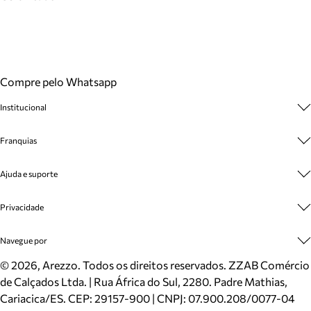
Compre pelo Whatsapp
Institucional
Sobre A Marca
Franquias
Cashback
Trabalhe Conosco
Multimarcas
Ajuda e suporte
Venda Corporativa
Plano de Negócio
Sustentabilidade
Seja Franqueado
Central de Atendimento
Privacidade
Mapa do Site
Cadastro
Benefícios
Entrega
Termos de Uso
Navegue por
Inverno
Meus Pedidos
Politica e Privacidade
Mundo Arezzo
Trocas e Devoluções
Sapatos
©
2026
, Arezzo. Todos os direitos reservados.
ZZAB Comércio
Cartão Presente
Bolsas
de Calçados Ltda. | Rua África do Sul, 2280. Padre Mathias,
Localizador de lojas
Scarpins
Cariacica/ES. CEP: 29157-900 | CNPJ: 07.900.208/0077-04