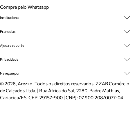
Compre pelo Whatsapp
Institucional
Sobre A Marca
Franquias
Cashback
Trabalhe Conosco
Multimarcas
Ajuda e suporte
Venda Corporativa
Plano de Negócio
Sustentabilidade
Seja Franqueado
Central de Atendimento
Privacidade
Mapa do Site
Cadastro
Benefícios
Entrega
Termos de Uso
Navegue por
Inverno
Meus Pedidos
Politica e Privacidade
Mundo Arezzo
Trocas e Devoluções
Sapatos
©
2026
, Arezzo. Todos os direitos reservados.
ZZAB Comércio
Cartão Presente
Bolsas
de Calçados Ltda. | Rua África do Sul, 2280. Padre Mathias,
Localizador de lojas
Scarpins
Cariacica/ES. CEP: 29157-900 | CNPJ: 07.900.208/0077-04
Sapatilhas
Mocassins
Tênis
Sandálias