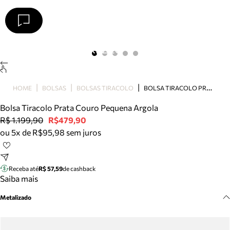
Arezzo
Favoritos
categorias sugeridas
Buscar produtos
Bota
B
OLSA TIRACOLO PRATA COURO PEQUENA ARGOLA
HOME
BOLSAS
BOLSAS TIRACOLO
Papete
Scarpin
Bolsa Tiracolo Prata Couro Pequena Argola
Mocassim
R$ 1.199,90
R$479,90
Bolsa
ou 5x de R$95,98 sem juros
Sapatilha
Tamanco
Tênis
Receba até
R$ 57,59
de cashback
Mule
Saiba mais
Rasteira
Metalizado
Precisa de ajuda?
Tire dúvidas sobre pedidos, devoluções e mais.