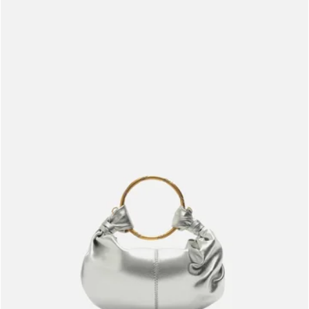
Meus pedidos
Acompanhe seus pedidos e solicite devoluções.