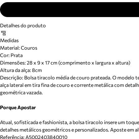
Detalhes do produto
Medidas
Material
:
Couros
Cor
:
Prata
Dimensões:
28 x 9 x 17 cm (comprimento x largura x altura)
Altura da alça:
8
cm
Descrição:
Bolsa tiracolo média de couro prateada. O modelo t
alça lateral em tira fina de couro e corrente metálica com deta
geométrica vazada.
Porque Apostar
Atual, sofisticada e fashionista, a bolsa tiracolo insere um to
detalhes metálicos geométricos e personalizados. Aposte em al
Referência:
A5002403840010