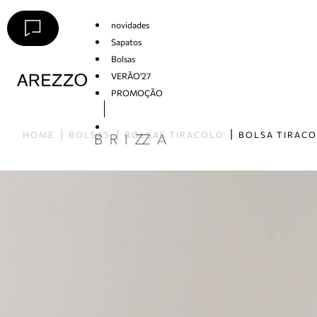
novidades
Sapatos
Bolsas
VERÃO'27
PROMOÇÃO
Arezzo
HOME
BOLSAS
BOLSAS TIRACOLO