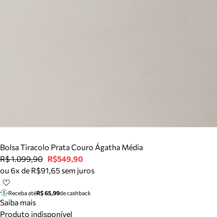
Bolsa Tiracolo Prata Couro Ágatha Média
R$ 1.099,90
R$549,90
ou 6x de R$91,65 sem juros
Receba até
R$ 65,99
de cashback
Saiba mais
Produto indisponível