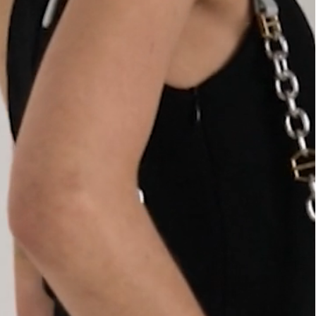
ajuda?
Tire dúvidas
sobre
pedidos,
devoluções e
mais.
Meus pedidos
Acompanhe
seus pedidos e
solicite
devoluções.