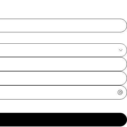
ajuda?
Tire dúvidas
sobre
pedidos,
devoluções e
mais.
Meus pedidos
Acompanhe
seus pedidos e
solicite
devoluções.