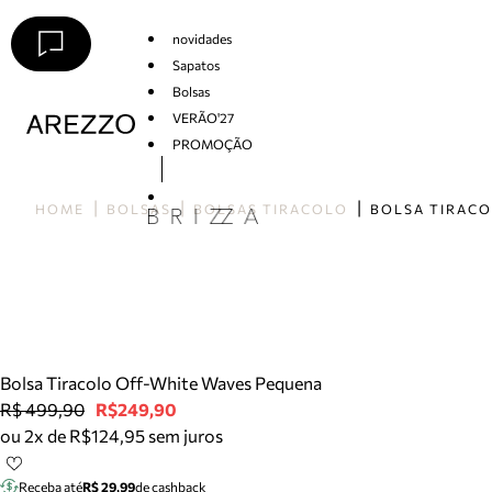
novidades
Sapatos
Bolsas
VERÃO'27
PROMOÇÃO
Arezzo
HOME
BOLSAS
BOLSAS TIRACOLO
Bolsa Tiracolo Off-White Waves Pequena
R$ 499,90
R$249,90
ou 2x de R$124,95 sem juros
Receba até
R$ 29,99
de cashback