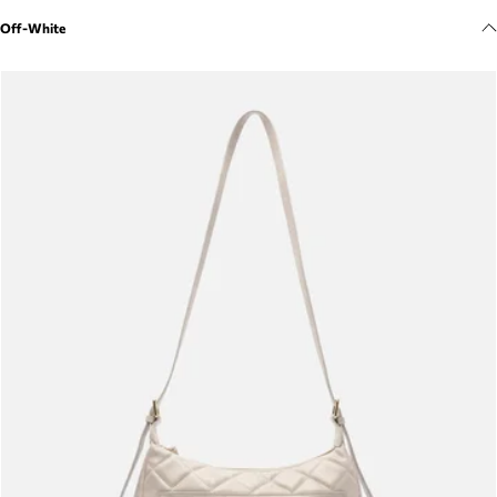
Meus pedidos
Off-White
Acompanhe seus pedidos e solicite devoluções.