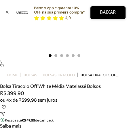
Baixe o App e garanta 10% 
BAIXAR
OFF na sua primeira compra* 
4,9
Arezzo
Favoritos
categorias sugeridas
Buscar produtos
Bota
Papete
Scarpin
Mocassim
Bolsa
B
OLSA TIRACOLO OFF WHITE MÉDIA MATELASSÊ BOLSOS
HOME
BOLSAS
BOLSAS TIRACOLO
Sapatilha
Bolsa Tiracolo Off White Média Matelassê Bolsos
Tamanco
R$ 399,90
Tênis
ou 4x de R$99,98 sem juros
Mule
Rasteira
Precisa de ajuda?
Tire dúvidas sobre pedidos, devoluções e mais.
Receba até
R$ 47,99
de cashback
Saiba mais