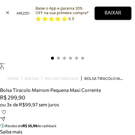
Baixe o App e garanta 10% 
BAIXAR
OFF na sua primeira compra* 
4,9
Arezzo
Favoritos
categorias sugeridas
Buscar produtos
Bota
Papete
Scarpin
Mocassim
Bolsa
B
OLSA TIRACOLO MARROM PEQUENA MAXI CORRENTE
HOME
BOLSAS
BOLSAS TIRACOLO
Sapatilha
Bolsa Tiracolo Marrom Pequena Maxi Corrente
Tamanco
R$ 299,90
Tênis
ou 3x de R$99,97 sem juros
Mule
Rasteira
Precisa de ajuda?
Tire dúvidas sobre pedidos, devoluções e mais.
Receba até
R$ 35,99
de cashback
Saiba mais