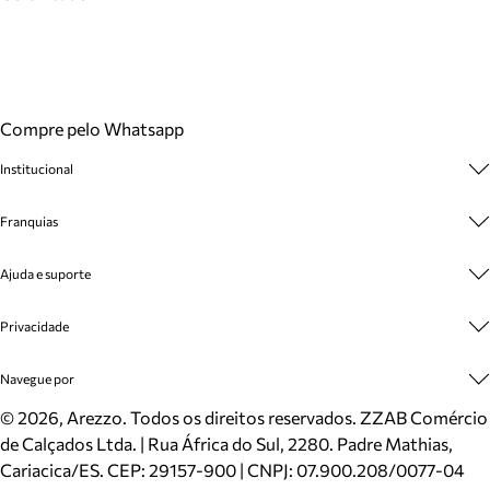
Compre pelo Whatsapp
Institucional
Sobre A Marca
Franquias
Cashback
Trabalhe Conosco
Multimarcas
Ajuda e suporte
Venda Corporativa
Plano de Negócio
Sustentabilidade
Seja Franqueado
Central de Atendimento
Privacidade
Mapa do Site
Cadastro
Benefícios
Entrega
Termos de Uso
Navegue por
Inverno
Meus Pedidos
Politica e Privacidade
Mundo Arezzo
Trocas e Devoluções
Sapatos
©
2026
, Arezzo. Todos os direitos reservados.
ZZAB Comércio
Cartão Presente
Bolsas
de Calçados Ltda. | Rua África do Sul, 2280. Padre Mathias,
Localizador de lojas
Scarpins
Cariacica/ES. CEP: 29157-900 | CNPJ: 07.900.208/0077-04