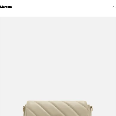
Meus pedidos
Marrom
Acompanhe seus pedidos e solicite devoluções.