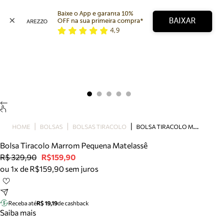
Baixe o App e garanta 10% 
BAIXAR
OFF na sua primeira compra* 
4,9
Arezzo
Favoritos
categorias sugeridas
Buscar produtos
Bota
Papete
Scarpin
Mocassim
Bolsa
B
OLSA TIRACOLO MARROM PEQUENA MATELASSÊ
HOME
BOLSAS
BOLSAS TIRACOLO
Sapatilha
Bolsa Tiracolo Marrom Pequena Matelassê
Tamanco
R$ 329,90
R$159,90
Tênis
ou 1x de R$159,90 sem juros
Mule
Rasteira
Precisa de ajuda?
Tire dúvidas sobre pedidos, devoluções e mais.
Receba até
R$ 19,19
de cashback
Saiba mais