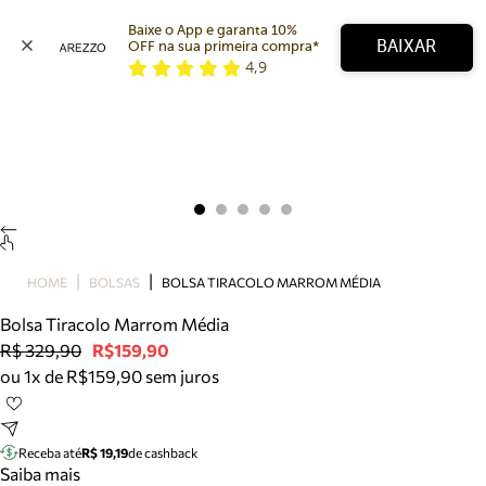
Baixe o App e garanta 10% 
BAIXAR
OFF na sua primeira compra* 
4,9
Arezzo
Favoritos
categorias sugeridas
Buscar produtos
Bota
Papete
Scarpin
Mocassim
Bolsa
HOME
BOLSAS
BOLSA TIRACOLO MARROM MÉDIA
Sapatilha
Bolsa Tiracolo Marrom Média
Tamanco
R$ 329,90
R$159,90
Tênis
ou 1x de R$159,90 sem juros
Mule
Rasteira
Precisa de ajuda?
Tire dúvidas sobre pedidos, devoluções e mais.
Receba até
R$ 19,19
de cashback
Saiba mais