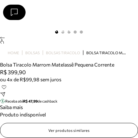
Arezzo
Favoritos
categorias sugeridas
Buscar produtos
Bota
B
OLSA TIRACOLO MARROM MATELASSÊ PEQUENA CORRENTE
HOME
BOLSAS
BOLSAS TIRACOLO
Papete
Scarpin
Bolsa Tiracolo Marrom Matelassê Pequena Corrente
Mocassim
R$ 399,90
Bolsa
ou 4x de R$99,98 sem juros
Sapatilha
Tamanco
Tênis
Receba até
R$ 47,99
de cashback
Mule
Saiba mais
Rasteira
Produto indisponível
Precisa de ajuda?
Tire dúvidas sobre pedidos, devoluções e mais.
Ver produtos similares