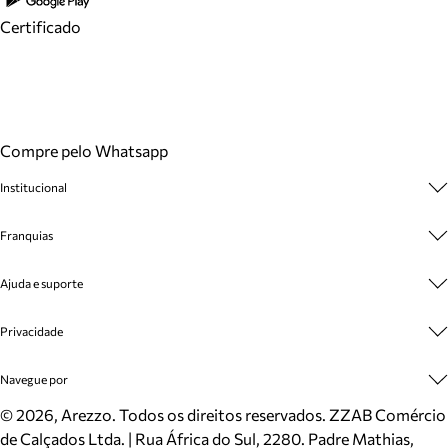
Certificado
Compre pelo Whatsapp
Institucional
Sobre A Marca
Franquias
Cashback
Trabalhe Conosco
Multimarcas
Ajuda e suporte
Venda Corporativa
Plano de Negócio
Sustentabilidade
Seja Franqueado
Central de Atendimento
Privacidade
Mapa do Site
Cadastro
Benefícios
Entrega
Termos de Uso
Navegue por
Inverno
Meus Pedidos
Politica e Privacidade
Mundo Arezzo
Trocas e Devoluções
Sapatos
©
2026
, Arezzo. Todos os direitos reservados.
ZZAB Comércio
Cartão Presente
Bolsas
de Calçados Ltda. | Rua África do Sul, 2280. Padre Mathias,