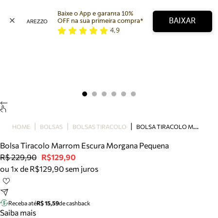
Baixe o App e garanta 10% 
BAIXAR
OFF na sua primeira compra* 
4,9
Arezzo
Favoritos
categorias sugeridas
Buscar produtos
Bota
Papete
Scarpin
Mocassim
Bolsa
B
OLSA TIRACOLO MARROM ESCURA MORGANA PEQUENA
HOME
BOLSAS
BOLSAS TIRACOLO
Sapatilha
Bolsa Tiracolo Marrom Escura Morgana Pequena
Tamanco
R$ 229,90
R$129,90
Tênis
ou 1x de R$129,90 sem juros
Mule
Rasteira
Precisa de ajuda?
Tire dúvidas sobre pedidos, devoluções e mais.
Receba até
R$ 15,59
de cashback
Saiba mais