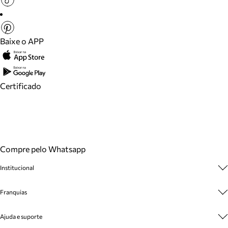
Baixe o APP
Certificado
Compre pelo Whatsapp
Institucional
Sobre A Marca
Franquias
Cashback
Trabalhe Conosco
Multimarcas
Ajuda e suporte
Venda Corporativa
Plano de Negócio