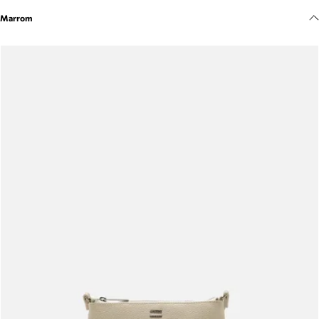
Meus pedidos
Marrom
Acompanhe seus pedidos e solicite devoluções.