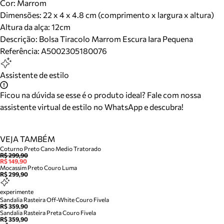
Cor
:
Marrom
Dimensões:
22 x 4 x 4.8 cm (comprimento x largura x altura)
Altura da alça:
12
cm
Descrição:
Bolsa Tiracolo Marrom Escura Iara Pequena
Referência:
A5002305180076
Assistente de estilo
Ficou na dúvida se esse é o produto ideal? Fale com nossa
assistente virtual de estilo no WhatsApp e descubra!
VEJA TAMBÉM
Coturno Preto Cano Medio Tratorado
R$ 299,90
R$ 149,90
Mocassim Preto Couro Luma
R$ 299,90
experimente
Sandalia Rasteira Off-White Couro Fivela
R$ 359,90
Sandalia Rasteira Preta Couro Fivela
R$ 359,90