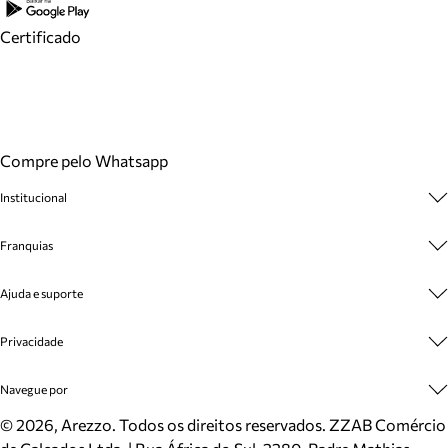
Certificado
Compre pelo Whatsapp
Institucional
Sobre A Marca
Franquias
Cashback
Trabalhe Conosco
Multimarcas
Ajuda e suporte
Venda Corporativa
Plano de Negócio
Sustentabilidade
Seja Franqueado
Central de Atendimento
Privacidade
Mapa do Site
Cadastro
Benefícios
Entrega
Termos de Uso
Navegue por
Inverno
Meus Pedidos
Politica e Privacidade
Mundo Arezzo
Trocas e Devoluções
Sapatos
©
2026
, Arezzo. Todos os direitos reservados.
ZZAB Comércio