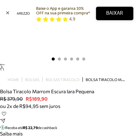
Baixe o App e garanta 10% 
BAIXAR
OFF na sua primeira compra* 
4,9
Arezzo
Favoritos
categorias sugeridas
Buscar produtos
Bota
Papete
Scarpin
Mocassim
Bolsa
B
OLSA TIRACOLO MARROM ESCURA IARA PEQUENA
HOME
BOLSAS
BOLSAS TIRACOLO
Sapatilha
Bolsa Tiracolo Marrom Escura Iara Pequena
Tamanco
R$ 379,90
R$189,90
Tênis
ou 2x de R$94,95 sem juros
Mule
Rasteira
Precisa de ajuda?
Tire dúvidas sobre pedidos, devoluções e mais.
Receba até
R$ 22,79
de cashback
Saiba mais