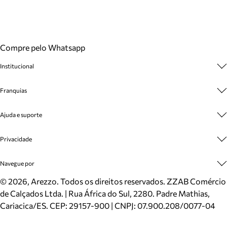
Compre pelo Whatsapp
Institucional
Sobre A Marca
Franquias
Cashback
Trabalhe Conosco
Multimarcas
Ajuda e suporte
Venda Corporativa
Plano de Negócio
Sustentabilidade
Seja Franqueado
Central de Atendimento
Privacidade
Mapa do Site
Cadastro
Benefícios
Entrega
Termos de Uso
Navegue por
Inverno
Meus Pedidos
Politica e Privacidade
Mundo Arezzo
Trocas e Devoluções
Sapatos
©
2026
, Arezzo. Todos os direitos reservados.
ZZAB Comércio
Cartão Presente
Bolsas
de Calçados Ltda. | Rua África do Sul, 2280. Padre Mathias,
Localizador de lojas
Scarpins
Cariacica/ES. CEP: 29157-900 | CNPJ: 07.900.208/0077-04
Sapatilhas