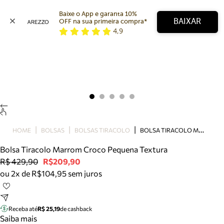
Baixe o App e garanta 10% 
BAIXAR
OFF na sua primeira compra* 
4,9
Arezzo
Favoritos
categorias sugeridas
Buscar produtos
Bota
Papete
Scarpin
Mocassim
Bolsa
B
OLSA TIRACOLO MARROM CROCO PEQUENA TEXTURA
HOME
BOLSAS
BOLSAS TIRACOLO
Sapatilha
Bolsa Tiracolo Marrom Croco Pequena Textura
Tamanco
R$ 429,90
R$209,90
Tênis
ou 2x de R$104,95 sem juros
Mule
Rasteira
Precisa de ajuda?
Tire dúvidas sobre pedidos, devoluções e mais.
Receba até
R$ 25,19
de cashback
Saiba mais