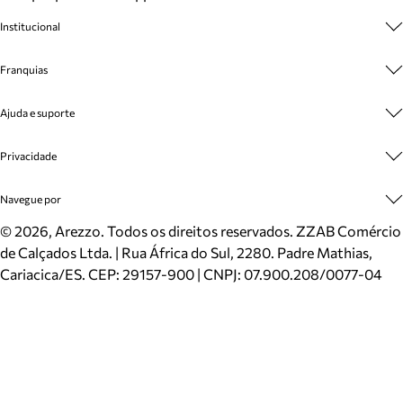
Institucional
Sobre A Marca
Franquias
Cashback
Trabalhe Conosco
Multimarcas
Ajuda e suporte
Venda Corporativa
Plano de Negócio
Sustentabilidade
Seja Franqueado
Central de Atendimento
Privacidade
Mapa do Site
Cadastro
Benefícios
Entrega
Termos de Uso
Navegue por
Inverno
Meus Pedidos
Politica e Privacidade
Mundo Arezzo
Trocas e Devoluções
Sapatos
©
2026
, Arezzo. Todos os direitos reservados.
ZZAB Comércio
Cartão Presente
Bolsas
de Calçados Ltda. | Rua África do Sul, 2280. Padre Mathias,
Localizador de lojas
Scarpins
Cariacica/ES. CEP: 29157-900 | CNPJ: 07.900.208/0077-04
Sapatilhas
Mocassins
Tênis
Sandálias
Mules