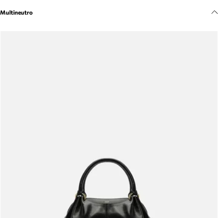
Meus pedidos
Multineutro
Acompanhe seus pedidos e solicite devoluções.