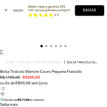
Baixe o App e garanta 10% 
BAIXAR
OFF na sua primeira compra* 
4,9
Arezzo
Favoritos
categorias sugeridas
Buscar produtos
Bota
Papete
Scarpin
Mocassim
Bolsa
B
OLSA TIRACOLO MARROM COURO PEQUENA FRANZIDO
HOME
BOLSAS
BOLSAS TIRACOLO
Sapatilha
Bolsa Tiracolo Marrom Couro Pequena Franzido
Tamanco
R$ 1.199,90
R$599,90
Tênis
ou 6x de R$99,98 sem juros
Mule
Rasteira
Precisa de ajuda?
Tire dúvidas sobre pedidos, devoluções e mais.
Receba até
R$ 71,99
de cashback
Saiba mais