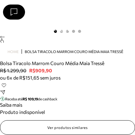
Arezzo
Favoritos
categorias sugeridas
Buscar produtos
Bota
HOME
BOLSA TIRACOLO MARROM COURO MÉDIA MAIA TRESSÊ
Papete
Scarpin
Bolsa Tiracolo Marrom Couro Média Maia Tressê
Mocassim
R$ 1.299,90
R$909,90
Bolsa
ou 6x de R$151,65 sem juros
Sapatilha
Tamanco
Tênis
Receba até
R$ 109,19
de cashback
Mule
Saiba mais
Rasteira
Produto indisponível
Precisa de ajuda?
Tire dúvidas sobre pedidos, devoluções e mais.
Ver produtos similares