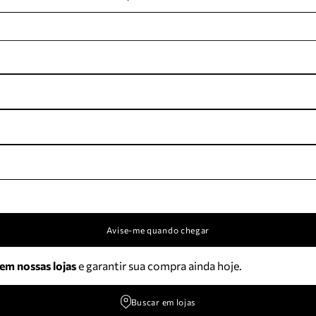
Avise-me quando chegar
 em nossas lojas
e garantir sua compra ainda hoje.
Buscar em lojas