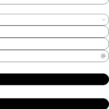
ajuda?
Tire dúvidas
sobre
pedidos,
devoluções e
mais.
Meus pedidos
Acompanhe
seus pedidos e
solicite
devoluções.