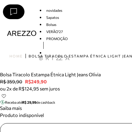
novidades
Sapatos
Bolsas
VERÃO'27
PROMOÇÃO
Arezzo
HOME
Bolsa Tiracolo Estampa Étnica Light Jeans Olívia
R$ 359,90
R$249,90
ou 2x de R$124,95 sem juros
Receba até
R$ 29,99
de cashback
Saiba mais
Produto indisponível