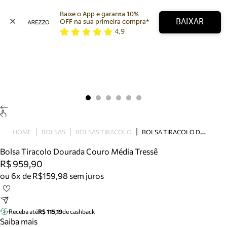
Baixe o App e garanta 10% 
BAIXAR
OFF na sua primeira compra* 
4,9
Arezzo
Favoritos
categorias sugeridas
Buscar produtos
Bota
Papete
Scarpin
Mocassim
Bolsa
B
OLSA TIRACOLO DOURADA COURO MÉDIA TRESSÊ
HOME
BOLSAS
BOLSAS TIRACOLO
Sapatilha
Bolsa Tiracolo Dourada Couro Média Tressê
Tamanco
R$ 959,90
Tênis
ou 6x de R$159,98 sem juros
Mule
Rasteira
Precisa de ajuda?
Tire dúvidas sobre pedidos, devoluções e mais.
Receba até
R$ 115,19
de cashback
Saiba mais