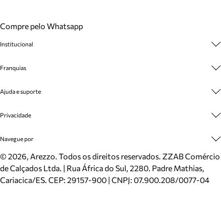
Compre pelo Whatsapp
Institucional
Sobre A Marca
Franquias
Cashback
Trabalhe Conosco
Multimarcas
Ajuda e suporte
Venda Corporativa
Plano de Negócio
Sustentabilidade
Seja Franqueado
Central de Atendimento
Privacidade
Mapa do Site
Cadastro
Benefícios
Entrega
Termos de Uso
Navegue por
Inverno
Meus Pedidos
Politica e Privacidade
Mundo Arezzo
Trocas e Devoluções
Sapatos
©
2026
, Arezzo. Todos os direitos reservados.
ZZAB Comércio
Cartão Presente
Bolsas
de Calçados Ltda. | Rua África do Sul, 2280. Padre Mathias,
Localizador de lojas
Scarpins
Cariacica/ES. CEP: 29157-900 | CNPJ: 07.900.208/0077-04
Sapatilhas
Mocassins
Tênis