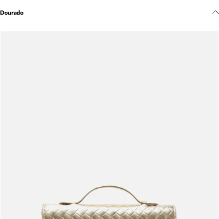
Meus pedidos
Dourado
Acompanhe seus pedidos e solicite devoluções.