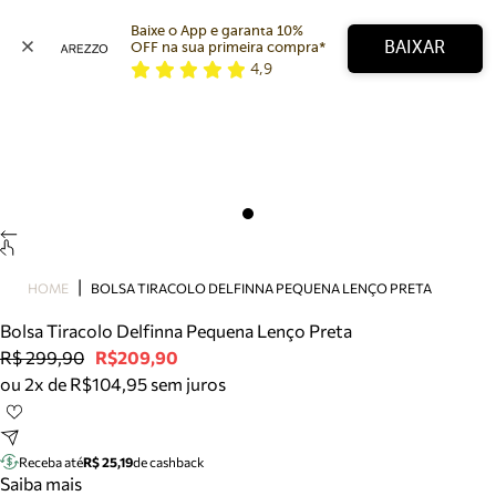
Baixe o App e garanta 10% 
BAIXAR
OFF na sua primeira compra* 
4,9
Arezzo
Favoritos
categorias sugeridas
Buscar produtos
Bota
Papete
Scarpin
Mocassim
Bolsa
HOME
BOLSA TIRACOLO DELFINNA PEQUENA LENÇO PRETA
Sapatilha
Bolsa Tiracolo Delfinna Pequena Lenço Preta
Tamanco
R$ 299,90
R$209,90
Tênis
ou 2x de R$104,95 sem juros
Mule
Rasteira
Precisa de ajuda?
Tire dúvidas sobre pedidos, devoluções e mais.
Receba até
R$ 25,19
de cashback
Saiba mais