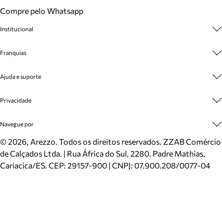
Compre pelo Whatsapp
Institucional
Sobre A Marca
Franquias
Cashback
Trabalhe Conosco
Multimarcas
Ajuda e suporte
Venda Corporativa
Plano de Negócio
Sustentabilidade
Seja Franqueado
Central de Atendimento
Privacidade
Mapa do Site
Cadastro
Benefícios
Entrega
Termos de Uso
Navegue por
Inverno
Meus Pedidos
Politica e Privacidade
Mundo Arezzo
Trocas e Devoluções
Sapatos
©
2026
, Arezzo. Todos os direitos reservados.
ZZAB Comércio
Cartão Presente
Bolsas
de Calçados Ltda. | Rua África do Sul, 2280. Padre Mathias,
Localizador de lojas
Scarpins
Cariacica/ES. CEP: 29157-900 | CNPJ: 07.900.208/0077-04
Sapatilhas
Mocassins
Tênis
Sandálias