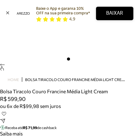
Baixe o App e garanta 10% 
BAIXAR
OFF na sua primeira compra* 
4,9
Arezzo
Favoritos
categorias sugeridas
Buscar produtos
Bota
Papete
Scarpin
Mocassim
Bolsa
B
OLSA TIRACOLO COURO FRANCINE MÉDIA LIGHT CREAM
HOME
Sapatilha
Bolsa Tiracolo Couro Francine Média Light Cream
Tamanco
R$ 599,90
Tênis
ou 6x de R$99,98 sem juros
Mule
Rasteira
Precisa de ajuda?
Tire dúvidas sobre pedidos, devoluções e mais.
Receba até
R$ 71,99
de cashback
Saiba mais