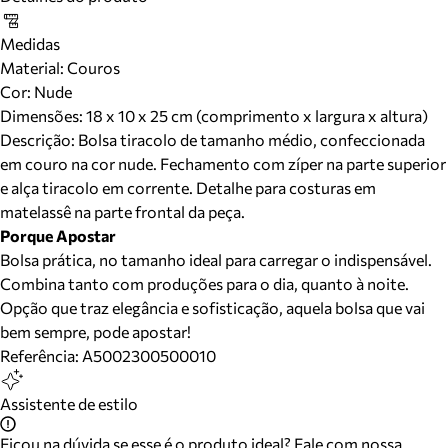
Medidas
Material
:
Couros
Cor
:
Nude
Dimensões:
18 x 10 x 25 cm (comprimento x largura x altura)
Descrição:
Bolsa tiracolo de tamanho médio, confeccionada
em couro na cor nude. Fechamento com zíper na parte superior
e alça tiracolo em corrente. Detalhe para costuras em
matelassê na parte frontal da peça.
Porque Apostar
Bolsa prática, no tamanho ideal para carregar o indispensável.
Combina tanto com produções para o dia, quanto à noite.
Opção que traz elegância e sofisticação, aquela bolsa que vai
bem sempre, pode apostar!
Referência:
A5002300500010
Assistente de estilo
Ficou na dúvida se esse é o produto ideal? Fale com nossa