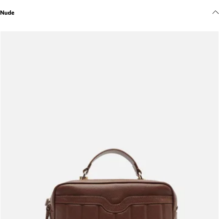
Meus pedidos
Nude
Acompanhe seus pedidos e solicite devoluções.