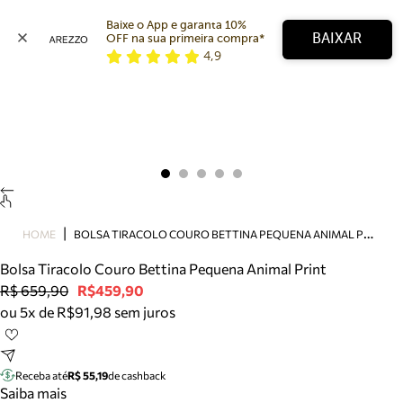
Baixe o App e garanta 10% 
BAIXAR
OFF na sua primeira compra* 
4,9
Arezzo
Favoritos
categorias sugeridas
Buscar produtos
Bota
Papete
Scarpin
Mocassim
Bolsa
B
OLSA TIRACOLO COURO BETTINA PEQUENA ANIMAL PRINT
HOME
Sapatilha
Bolsa Tiracolo Couro Bettina Pequena Animal Print
Tamanco
R$ 659,90
R$459,90
Tênis
ou 5x de R$91,98 sem juros
Mule
Rasteira
Precisa de ajuda?
Tire dúvidas sobre pedidos, devoluções e mais.
Receba até
R$ 55,19
de cashback
Saiba mais