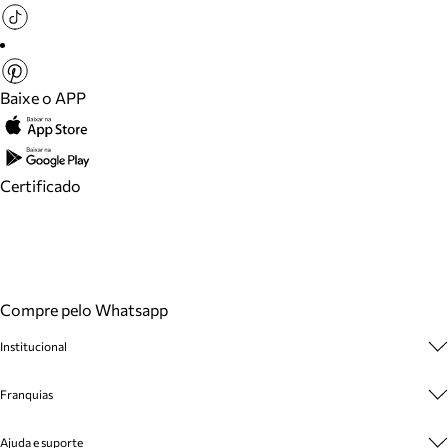
Baixe o APP
Certificado
Compre pelo Whatsapp
Institucional
Sobre A Marca
Franquias
Cashback
Trabalhe Conosco
Multimarcas
Ajuda e suporte