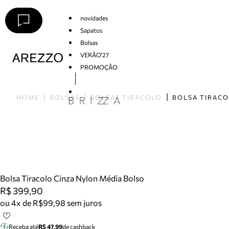
novidades
Sapatos
Bolsas
VERÃO'27
PROMOÇÃO
Arezzo
HOME
BOLSAS
BOLSAS TIRACOLO
Bolsa Tiracolo Cinza Nylon Média Bolso
R$ 399,90
ou 4x de R$99,98 sem juros
Receba até
R$ 47,99
de cashback