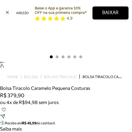
Baixe o App e garanta 10% 
BAIXAR
OFF na sua primeira compra* 
4,9
Arezzo
Favoritos
categorias sugeridas
Buscar produtos
Bota
Papete
Scarpin
Mocassim
Bolsa
B
OLSA TIRACOLO CARAMELO PEQUENA COSTURAS
HOME
BOLSAS
BOLSAS TIRACOLO
Sapatilha
Bolsa Tiracolo Caramelo Pequena Costuras
Tamanco
R$ 379,90
Tênis
ou 4x de R$94,98 sem juros
Mule
Rasteira
Precisa de ajuda?
Tire dúvidas sobre pedidos, devoluções e mais.
Receba até
R$ 45,59
de cashback
Saiba mais