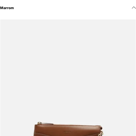
Meus pedidos
Marrom
Acompanhe seus pedidos e solicite devoluções.