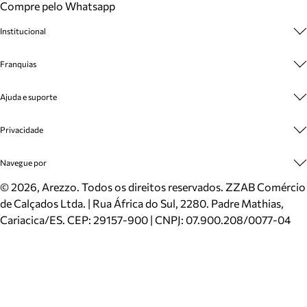
Compre pelo Whatsapp
Institucional
Sobre A Marca
Franquias
Cashback
Trabalhe Conosco
Multimarcas
Ajuda e suporte
Venda Corporativa
Plano de Negócio
Sustentabilidade
Seja Franqueado
Central de Atendimento
Privacidade
Mapa do Site
Cadastro
Benefícios
Entrega
Termos de Uso
Navegue por
Inverno
Meus Pedidos
Politica e Privacidade
Mundo Arezzo
Trocas e Devoluções
Sapatos
©
2026
, Arezzo. Todos os direitos reservados.
ZZAB Comércio
Cartão Presente
Bolsas
de Calçados Ltda. | Rua África do Sul, 2280. Padre Mathias,
Localizador de lojas
Scarpins
Cariacica/ES. CEP: 29157-900 | CNPJ: 07.900.208/0077-04
Sapatilhas
Mocassins
Tênis
Sandálias
Mules