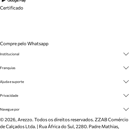
Certificado
Compre pelo Whatsapp
Institucional
Sobre A Marca
Franquias
Cashback
Trabalhe Conosco
Multimarcas
Ajuda e suporte
Venda Corporativa
Plano de Negócio
Sustentabilidade
Seja Franqueado
Central de Atendimento
Privacidade
Mapa do Site
Cadastro
Benefícios
Entrega
Termos de Uso
Navegue por
Inverno
Meus Pedidos
Politica e Privacidade
Mundo Arezzo
Trocas e Devoluções
Sapatos
©
2026
, Arezzo. Todos os direitos reservados.
ZZAB Comércio
Cartão Presente
Bolsas
de Calçados Ltda. | Rua África do Sul, 2280. Padre Mathias,