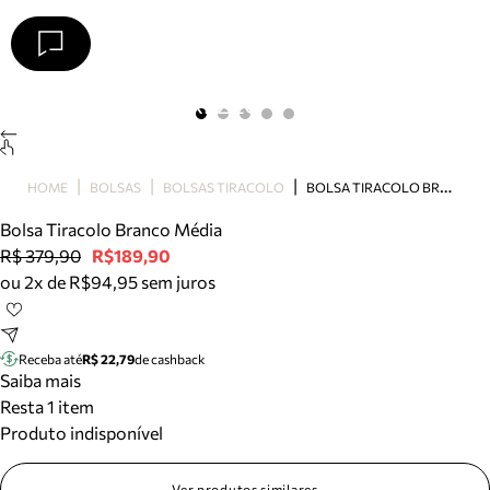
Arezzo
Favoritos
categorias sugeridas
Buscar produtos
Bota
B
OLSA TIRACOLO BRANCO MÉDIA
HOME
BOLSAS
BOLSAS TIRACOLO
Papete
Scarpin
Bolsa Tiracolo Branco Média
Mocassim
R$ 379,90
R$189,90
Bolsa
ou 2x de R$94,95 sem juros
Sapatilha
Tamanco
Tênis
Receba até
R$ 22,79
de cashback
Mule
Saiba mais
Rasteira
Resta 1 item
Precisa de ajuda?
Produto indisponível
Tire dúvidas sobre pedidos, devoluções e mais.
Ver produtos similares