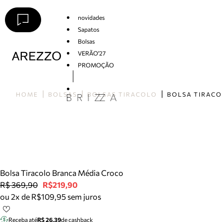
novidades
Sapatos
Bolsas
VERÃO'27
PROMOÇÃO
Arezzo
HOME
BOLSAS
BOLSAS TIRACOLO
Bolsa Tiracolo Branca Média Croco
R$ 369,90
R$219,90
ou 2x de R$109,95 sem juros
Receba até
R$ 26,39
de cashback