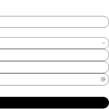
ajuda?
Tire dúvidas
sobre
pedidos,
devoluções e
mais.
Meus pedidos
Acompanhe
seus pedidos e
solicite
devoluções.