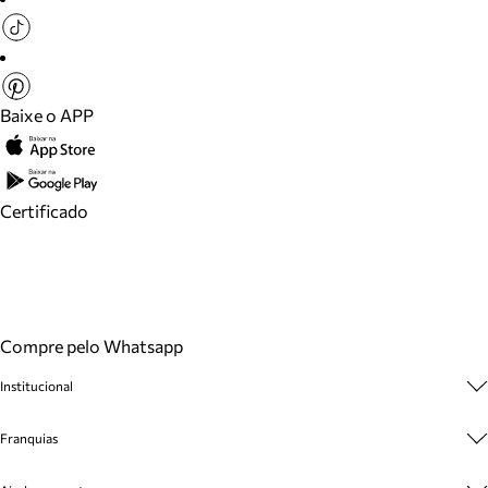
Baixe o APP
Certificado
Compre pelo Whatsapp
Institucional
Sobre A Marca
Franquias
Cashback
Trabalhe Conosco
Multimarcas