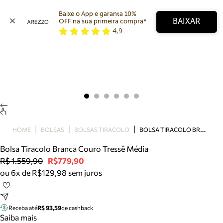
Baixe o App e garanta 10% 
BAIXAR
OFF na sua primeira compra* 
4,9
Arezzo
Favoritos
categorias sugeridas
Buscar produtos
Bota
Papete
Scarpin
Mocassim
Bolsa
B
OLSA TIRACOLO BRANCA COURO TRESSÊ MÉDIA
HOME
BOLSAS
BOLSAS TIRACOLO
Sapatilha
Bolsa Tiracolo Branca Couro Tressê Média
Tamanco
R$ 1.559,90
R$779,90
Tênis
ou 6x de R$129,98 sem juros
Mule
Rasteira
Precisa de ajuda?
Tire dúvidas sobre pedidos, devoluções e mais.
Receba até
R$ 93,59
de cashback
Saiba mais