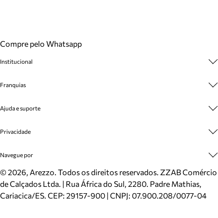
Compre pelo Whatsapp
Institucional
Sobre A Marca
Franquias
Cashback
Trabalhe Conosco
Multimarcas
Ajuda e suporte
Venda Corporativa
Plano de Negócio
Sustentabilidade
Seja Franqueado
Central de Atendimento
Privacidade
Mapa do Site
Cadastro
Benefícios
Entrega
Termos de Uso
Navegue por
Inverno
Meus Pedidos
Politica e Privacidade
Mundo Arezzo
Trocas e Devoluções
Sapatos
©
2026
, Arezzo. Todos os direitos reservados.
ZZAB Comércio
Cartão Presente
Bolsas
de Calçados Ltda. | Rua África do Sul, 2280. Padre Mathias,
Localizador de lojas
Scarpins
Cariacica/ES. CEP: 29157-900 | CNPJ: 07.900.208/0077-04
Sapatilhas