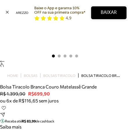
Baixe o App e garanta 10% 
BAIXAR
OFF na sua primeira compra* 
4,9
Arezzo
Favoritos
categorias sugeridas
Buscar produtos
Bota
Papete
Scarpin
Mocassim
Bolsa
B
OLSA TIRACOLO BRANCA COURO MATELASSÊ GRANDE
HOME
BOLSAS
BOLSAS TIRACOLO
Sapatilha
Bolsa Tiracolo Branca Couro Matelassê Grande
Tamanco
R$ 1.399,90
R$699,90
Tênis
ou 6x de R$116,65 sem juros
Mule
Rasteira
Precisa de ajuda?
Tire dúvidas sobre pedidos, devoluções e mais.
Receba até
R$ 83,99
de cashback
Saiba mais