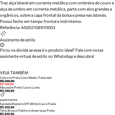
Traz alça lateral em corrente metálica com ombreira de couro e
alça de ombro em corrente metálica, parte com elos grandes e
orgânicos, sobre a capa frontal da bolsa e presa nas laterais.
Possui fecho em tampo frontal e imã interno.
Referência:
A5002108970003
Assistente de estilo
Ficou na dúvida se esse é o produto ideal? Fale com nossa
assistente virtual de estilo no WhatsApp e descubra!
VEJA TAMBÉM
Coturno Preto Cano Medio Tratorado
R$ 299,90
R$ 149,90
Mocassim Preto Couro Luma
R$ 299,90
experimente
Sandalia Rasteira Off-White Couro Fivela
R$ 359,90
Tenis Branco Flatform Amarracao Preto
R$ 459,90