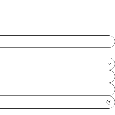
ajuda?
Tire dúvidas
sobre
pedidos,
devoluções e
mais.
Meus pedidos
Acompanhe
seus pedidos e
solicite
devoluções.