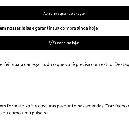
Avise-me quando chegar
 em nossas lojas
e garantir sua compra ainda hoje.
Buscar em lojas
erfeita para carregar tudo o que você precisa com estilo. Desta
 tem formato soft e costuras pesponto nas emendas. Traz fecho 
sa ou como uma pulseira.